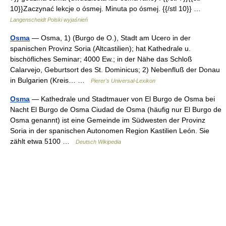
10}}Zaczynać lekcje o ósmej. Minuta po ósmej. {{/stl 10}} …
Langenscheidt Polski wyjaśnień
Osma
— Osma, 1) (Burgo de O.), Stadt am Ucero in der
spanischen Provinz Soria (Altcastilien); hat Kathedrale u.
bischöfliches Seminar; 4000 Ew.; in der Nähe das Schloß
Calarvejo, Geburtsort des St. Dominicus; 2) Nebenfluß der Donau
in Bulgarien (Kreis… …
Pierer's Universal-Lexikon
Osma
— Kathedrale und Stadtmauer von El Burgo de Osma bei
Nacht El Burgo de Osma Ciudad de Osma (häufig nur El Burgo de
Osma genannt) ist eine Gemeinde im Südwesten der Provinz
Soria in der spanischen Autonomen Region Kastilien León. Sie
zählt etwa 5100 …
Deutsch Wikipedia