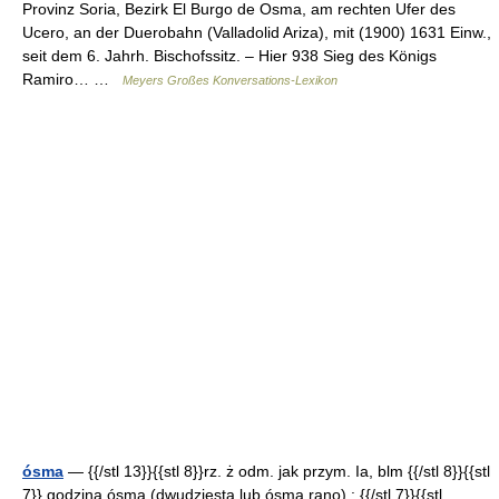
Provinz Soria, Bezirk El Burgo de Osma, am rechten Ufer des
Ucero, an der Duerobahn (Valladolid Ariza), mit (1900) 1631 Einw.,
seit dem 6. Jahrh. Bischofssitz. – Hier 938 Sieg des Königs
Ramiro… …
Meyers Großes Konversations-Lexikon
ósma
— {{/stl 13}}{{stl 8}}rz. ż odm. jak przym. Ia, blm {{/stl 8}}{{stl
7}} godzina ósma (dwudziesta lub ósma rano) : {{/stl 7}}{{stl