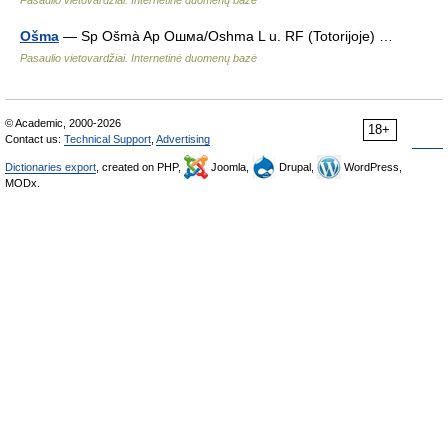
Pasaulio vietovardžiai. Internetinė duomenų bazė
Ošma
— Sp Ošmà Ap Ошма/Oshma L u. RF (Totorijoje) …
Pasaulio vietovardžiai. Internetinė duomenų bazė
© Academic, 2000-2026
18+
Contact us:
Technical Support
,
Advertising
Dictionaries export
, created on PHP,
Joomla,
Drupal,
WordPress,
MODx.