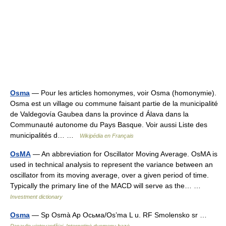
Osma
— Pour les articles homonymes, voir Osma (homonymie).
Osma est un village ou commune faisant partie de la municipalité
de Valdegovía Gaubea dans la province d Álava dans la
Communauté autonome du Pays Basque. Voir aussi Liste des
municipalités d… …
Wikipédia en Français
OsMA
— An abbreviation for Oscillator Moving Average. OsMA is
used in technical analysis to represent the variance between an
oscillator from its moving average, over a given period of time.
Typically the primary line of the MACD will serve as the… …
Investment dictionary
Osma
— Sp Osmà Ap Осьма/Os’ma L u. RF Smolensko sr …