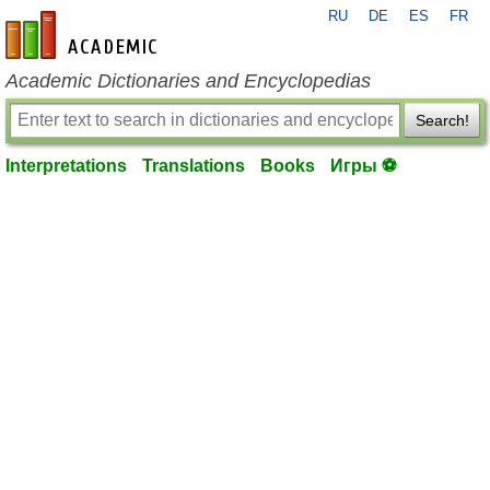
RU
DE
ES
FR
en-academic.com
Academic Dictionaries and Encyclopedias
Search!
Interpretations
Translations
Books
Игры ⚽